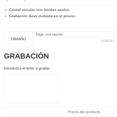
de
Cristal circular con bordes azules.
precios:
Grabación láser incluida en el precio.
desde
6,00 €
hasta
8,00 €
TAMAÑO
Limpiar
GRABACIÓN
Introduzca el texto a grabar:
Precio del producto