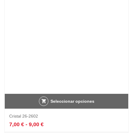
23,57 €
se
hasta
pueden
31,70 €
elegir
en
la
página
de
producto
Seleccionar opciones
Este
Cristal 26-2602
producto
tiene
Rango
7,00
€
-
9,00
€
múltiples
de