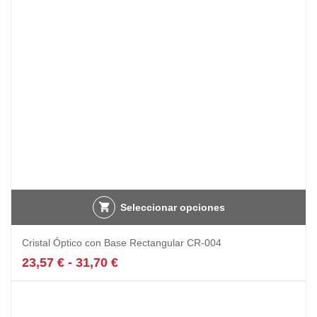
elegir
en
la
página
de
producto
Seleccionar opciones
Este
Cristal Óptico con Base Rectangular CR-004
producto
tiene
Rango
23,57
€
-
31,70
€
múltiples
de
variantes.
precios:
Las
desde
opciones