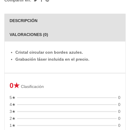
Compartir en:
DESCRIPCIÓN
VALORACIONES (0)
Cristal circular con bordes azules.
Grabación láser incluida en el precio.
0★
Clasificación
5★
0
4★
0
3★
0
2★
0
1★
0