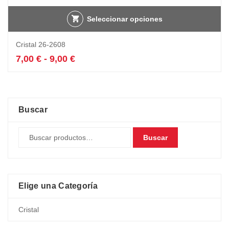
Seleccionar opciones
Este
Cristal 26-2608
producto
tiene
Rango
7,00
€
-
9,00
€
múltiples
de
variantes.
precios:
Las
desde
opciones
7,00 €
se
hasta
Buscar
pueden
9,00 €
elegir
Buscar
en
la
página
de
producto
Elige una Categoría