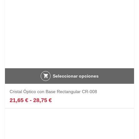
Seleccionar opciones
Este
Cristal Óptico con Base Rectangular CR-008
producto
tiene
Rango
21,65
€
-
28,75
€
múltiples
de
variantes.
precios:
Las
desde
opciones
21,65 €
se
hasta
pueden
28,75 €