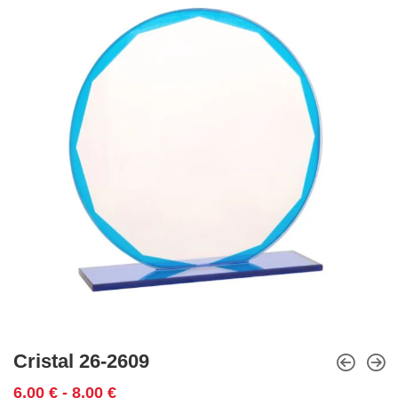
Cristal 26-2609
Rango
6,00
€
-
8,00
€