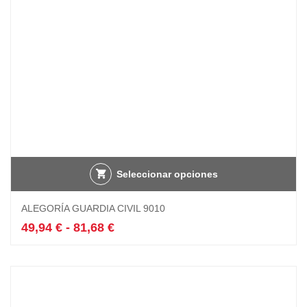
Seleccionar opciones
Este
ALEGORÍA GUARDIA CIVIL 9010
producto
tiene
Rango
49,94
€
-
81,68
€
múltiples
de
variantes.
precios:
Las
desde
opciones
49,94 €
se
hasta
pueden