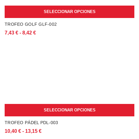
SELECCIONAR OPCIONES
Este
TROFEO GOLF GLF-002
producto
Rango
7,43
€
-
8,42
€
tiene
de
múltiples
precios:
variantes.
desde
Las
7,43 €
opciones
hasta
se
8,42 €
pueden
elegir
en
la
página
de
producto
SELECCIONAR OPCIONES
Este
TROFEO PÁDEL PDL-003
producto
Rango
10,40
€
-
13,15
€
tiene
de
múltiples