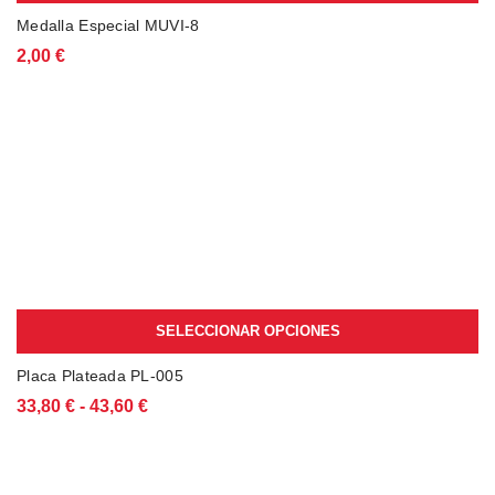
Medalla Especial MUVI-8
2,00
€
SELECCIONAR OPCIONES
Este
Placa Plateada PL-005
producto
Rango
33,80
€
-
43,60
€
tiene
de
múltiples
precios:
variantes.
desde
Las
33,80 €