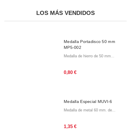
precios:
variantes.
desde
Las
LOS MÁS VENDIDOS
10,40 €
opciones
hasta
se
13,15 €
pueden
elegir
en
Medalla Portadisco 50 mm
la
MP5-002
página
Medalla de hierro de 50 mm...
de
producto
0,80
€
Medalla Especial MUVI-6
Medalla de metal 60 mm. de...
1,35
€