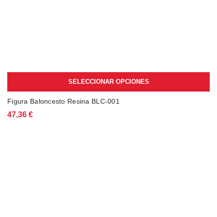
opciones
hasta
se
43,60 €
pueden
elegir
en
la
página
de
producto
SELECCIONAR OPCIONES
Figura Baloncesto Resina BLC-001
47,36
€