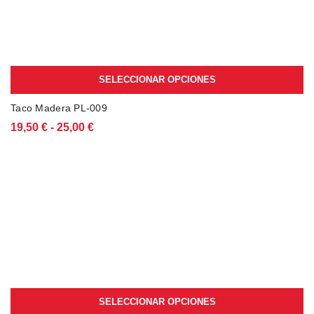
SELECCIONAR OPCIONES
Este
Taco Madera PL-009
producto
Rango
19,50
€
-
25,00
€
tiene
de
múltiples
precios:
variantes.
desde
Las
19,50 €
opciones
hasta
se
25,00 €
pueden
elegir
en
la
página
de
producto
SELECCIONAR OPCIONES