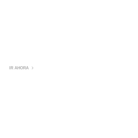
CATEGORÍA
PIZARRAS Y AZULEJOS
IR AHORA
CATEGORÍA
MERCHANDISING