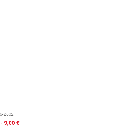
26-2602
Seleccionar opci
Rango
-
9,00
€
de
precios: