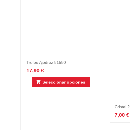
Trofeo Ajedrez 81580
17,90
€
Seleccionar opciones
Cristal 
7,00
€
Este
producto
tiene