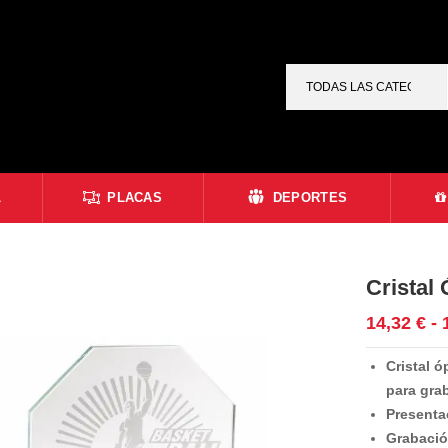
L
PLACAS
DEPORTES
Cristal
14,32
€
-
Cristal ó
para grab
Presenta
Grabación