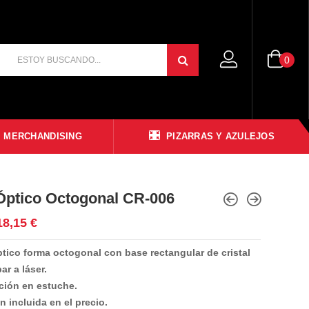
0
MERCHANDISING
PIZARRAS Y AZULEJOS
 Óptico Octogonal CR-006
Rango
18,15
€
de
ptico forma octogonal con base rectangular de cristal
precios:
ar a láser.
desde
ción en estuche.
14,32 €
 incluida en el precio.
hasta