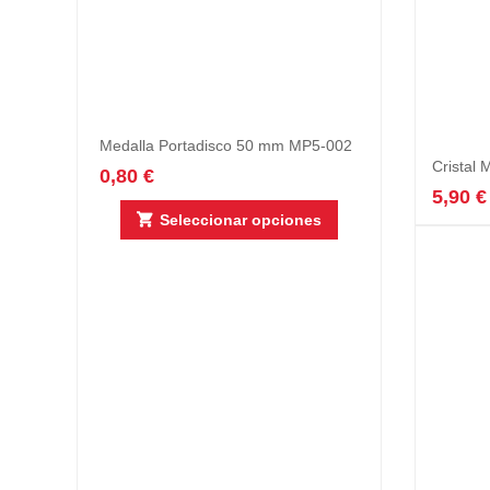
Medalla Portadisco 50 mm MP5-002
Cristal
0,80
€
5,90
€
Este
Seleccionar opciones
producto
tiene
múltiples
variantes.
Las
opciones
se
pueden
elegir
en
la
página
de