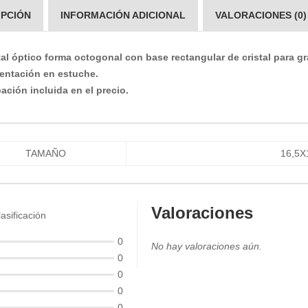
IPCIÓN
INFORMACIÓN ADICIONAL
VALORACIONES (0)
tal óptico forma octogonal con base rectangular de cristal para gra
entación en estuche.
ación incluida en el precio.
TAMAÑO
16,5X
Valoraciones
asificación
0
No hay valoraciones aún.
0
0
0
0