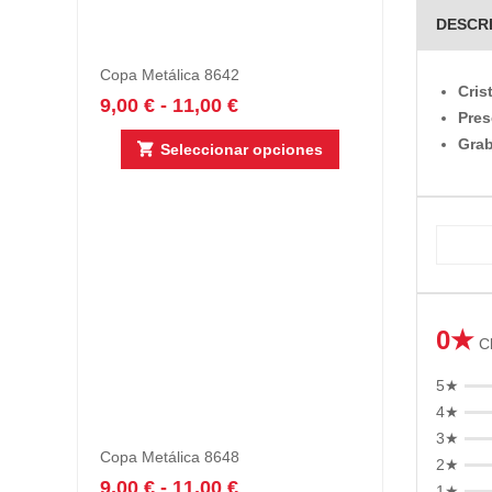
DESCR
Copa Metálica 8642
Cris
9,00
€
-
11,00
€
Pres
Grab
Seleccionar opciones
0★
Cl
5★
4★
3★
Copa Metálica 8648
2★
9,00
€
-
11,00
€
1★