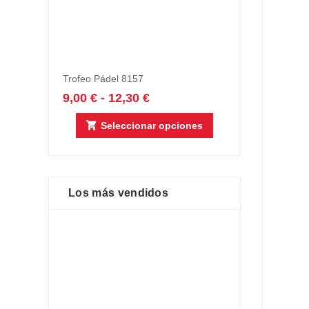
múltiples
variantes.
Las
opciones
se
Trofeo Pádel 8157
pueden
elegir
9,00
€
-
12,30
€
en
la
Seleccionar opciones
página
de
producto
Los más vendidos