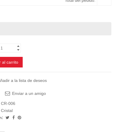
Total del pedido:
 al carrito
ñadir a la lista de deseos
Enviar a un amigo
CR-006
Cristal
n: