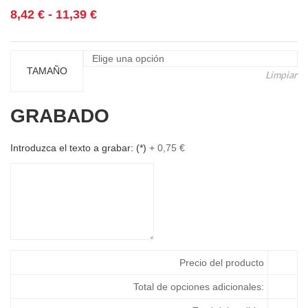
Rango
8,42
€
-
11,39
€
de
precios:
desde
TAMAÑO
Limpiar
8,42 €
hasta
GRABADO
11,39 €
Introduzca el texto a grabar:
(*)
+
0,75
€
Precio del producto
Total de opciones adicionales: