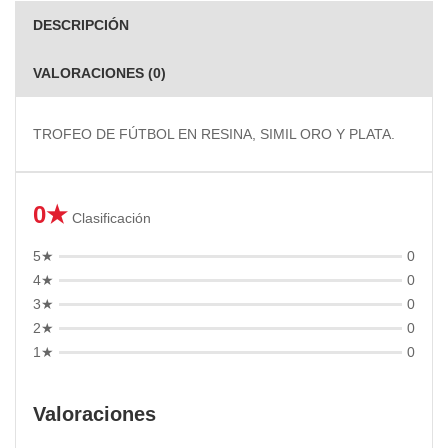
DESCRIPCIÓN
VALORACIONES (0)
TROFEO DE FÚTBOL EN RESINA, SIMIL ORO Y PLATA.
0★
Clasificación
5★
0
4★
0
3★
0
2★
0
1★
0
Valoraciones