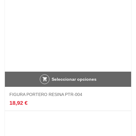
la
página
de
producto
Seleccionar opciones
FIGURA PORTERO RESINA PTR-004
18,92
€