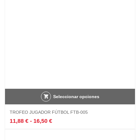
Seleccionar opciones
Este
TROFEO JUGADOR FÚTBOL FTB-005
producto
tiene
Rango
11,88
€
-
16,50
€
múltiples
de
variantes.
precios:
Las
desde