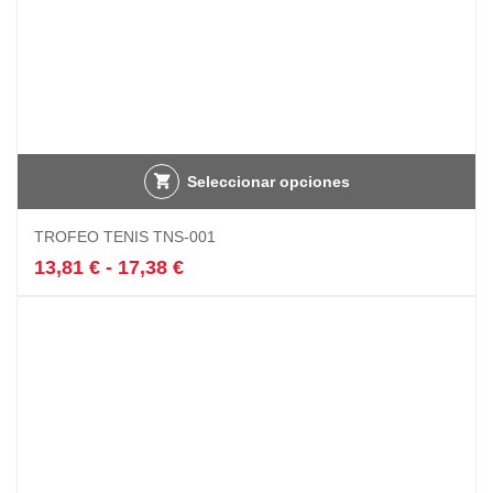
Seleccionar opciones
Este
TROFEO TENIS TNS-001
producto
tiene
Rango
13,81
€
-
17,38
€
múltiples
de
variantes.
precios:
Las
desde
opciones
13,81 €
se
hasta
pueden
17,38 €
elegir
en
la
página