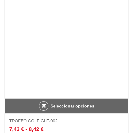
opciones
11,88 €
se
hasta
pueden
16,50 €
elegir
en
la
página
de
producto
Seleccionar opciones
Este
TROFEO GOLF GLF-002
producto
tiene
Rango
7,43
€
-
8,42
€