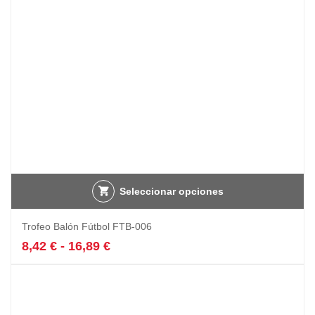
en
la
página
de
producto
Seleccionar opciones
Este
Trofeo Balón Fútbol FTB-006
producto
tiene
Rango
8,42
€
-
16,89
€
múltiples
de
variantes.
precios:
Las
desde
opciones
8,42 €
se