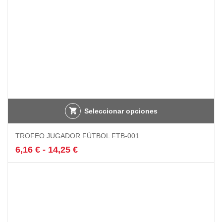
página
de
producto
Seleccionar opciones
Este
TROFEO JUGADOR FÚTBOL FTB-001
producto
tiene
Rango
6,16
€
-
14,25
€
múltiples
de
variantes.
precios:
Las
desde
opciones
6,16 €
se
hasta
pueden
14,25 €
elegir