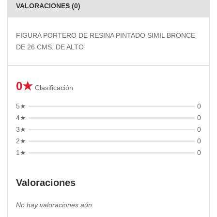
VALORACIONES (0)
FIGURA PORTERO DE RESINA PINTADO SIMIL BRONCE
DE 26 CMS. DE ALTO
0★
Clasificación
5★
0
4★
0
3★
0
2★
0
1★
0
Valoraciones
No hay valoraciones aún.