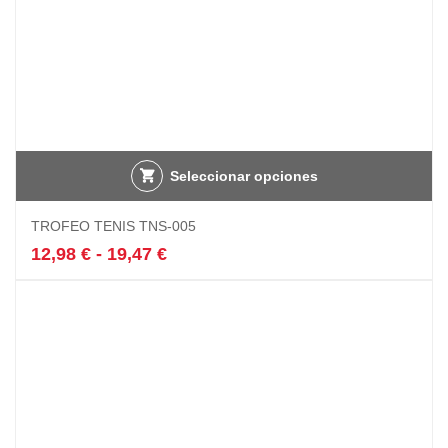
Seleccionar opciones
Este
TROFEO TENIS TNS-005
producto
tiene
Rango
12,98
€
-
19,47
€
múltiples
de
variantes.
precios:
Las
desde
opciones
12,98 €
se
hasta
pueden
19,47 €
elegir
en
la