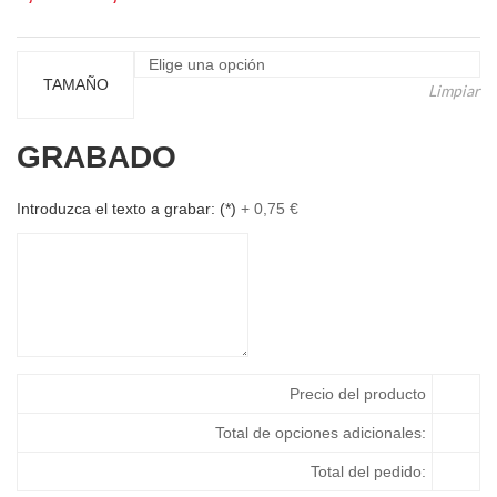
de
precios:
desde
TAMAÑO
Limpiar
8,42 €
hasta
GRABADO
11,39 €
Introduzca el texto a grabar:
(*)
+
0,75
€
Precio del producto
Total de opciones adicionales:
Total del pedido: