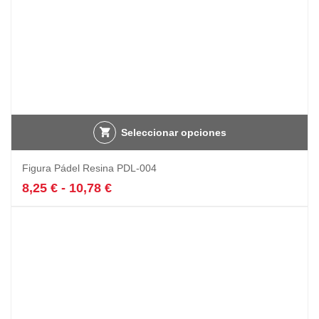
producto
Seleccionar opciones
Este
Figura Pádel Resina PDL-004
producto
tiene
Rango
8,25
€
-
10,78
€
múltiples
de
variantes.
precios:
Las
desde
opciones
8,25 €
se
hasta
pueden
10,78 €
elegir
en
la