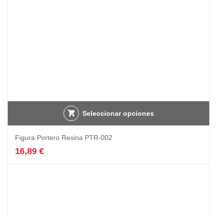
página
de
producto
Seleccionar opciones
Figura Portero Resina PTR-002
16,89
€