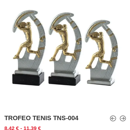
TROFEO TENIS TNS-004
Rango
8,42
€
-
11,39
€