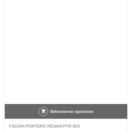
Las
desde
opciones
7,43 €
se
hasta
pueden
8,42 €
elegir
en
la
página
de
producto
Seleccionar opciones
FIGURA PORTERO RESINA PTR-003