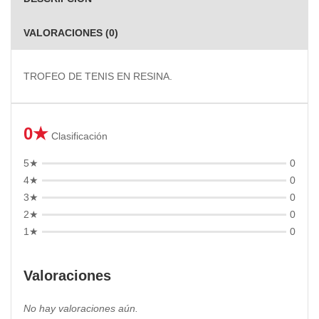
VALORACIONES (0)
TROFEO DE TENIS EN RESINA.
0★
Clasificación
5★
0
4★
0
3★
0
2★
0
1★
0
Valoraciones
No hay valoraciones aún.