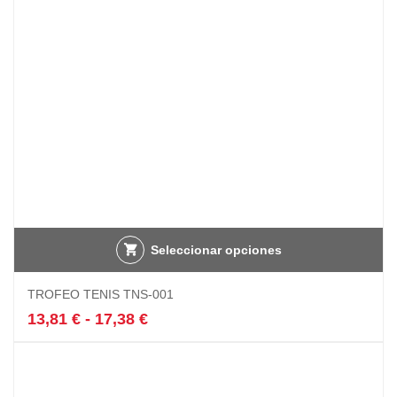
Seleccionar opciones
Este
TROFEO TENIS TNS-001
producto
tiene
Rango
13,81
€
-
17,38
€
múltiples
de
variantes.
precios:
Las
desde
opciones
13,81 €