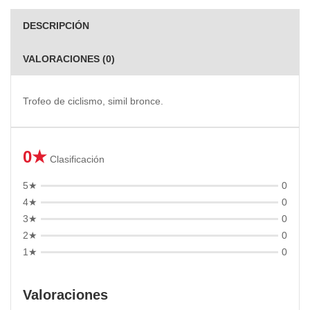
DESCRIPCIÓN
VALORACIONES (0)
Trofeo de ciclismo, simil bronce.
0★
Clasificación
5★
0
4★
0
3★
0
2★
0
1★
0
Valoraciones