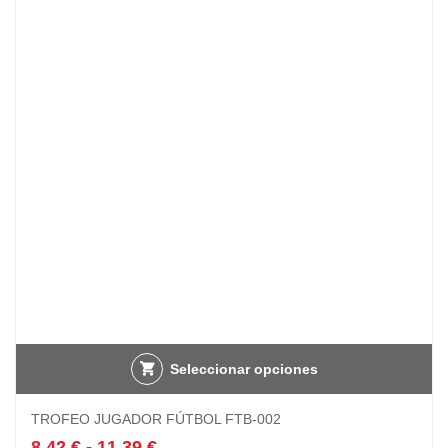
Seleccionar opciones
Este
TROFEO JUGADOR FÚTBOL FTB-002
producto
tiene
Rango
8,42
€
-
11,39
€