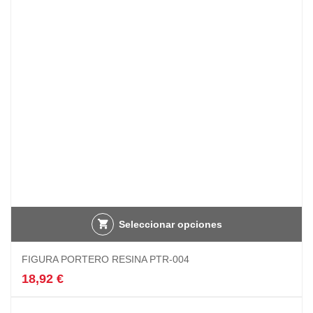
hasta
pueden
10,34 €
elegir
en
la
página
de
producto
Seleccionar opciones
FIGURA PORTERO RESINA PTR-004
18,92
€