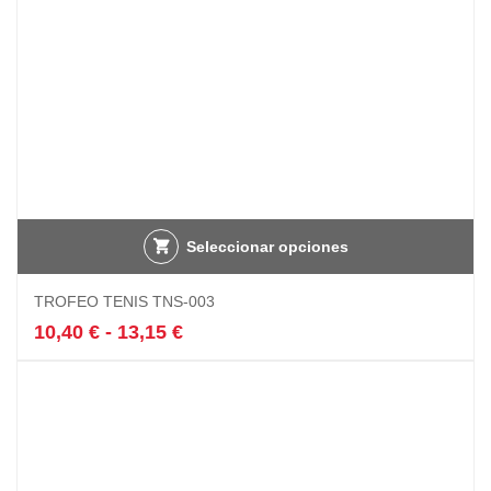
página
de
producto
Seleccionar opciones
Este
TROFEO TENIS TNS-003
producto
tiene
Rango
10,40
€
-
13,15
€
múltiples
de
variantes.
precios:
Las
desde
opciones
10,40 €
se
hasta
pueden
13,15 €
elegir