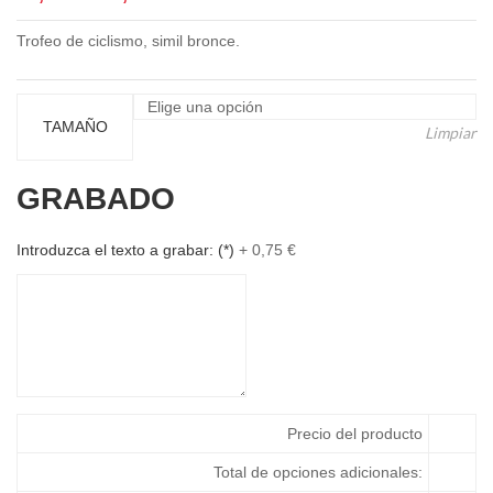
de
Trofeo de ciclismo, simil bronce.
precios:
desde
15,62 €
hasta
TAMAÑO
Limpiar
19,09 €
GRABADO
Introduzca el texto a grabar:
(*)
+
0,75
€
Precio del producto
Total de opciones adicionales: