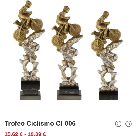
Trofeo Ciclismo CI-006
Rango
15,62
€
-
19,09
€