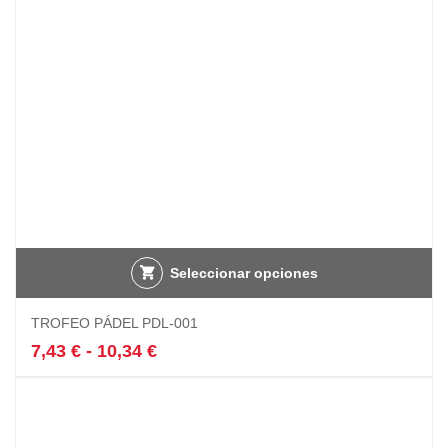
en
la
página
de
producto
Seleccionar opciones
Este
TROFEO PÁDEL PDL-001
producto
tiene
Rango
7,43
€
-
10,34
€
múltiples
de
variantes.
precios:
Las
desde
opciones
7,43 €
se