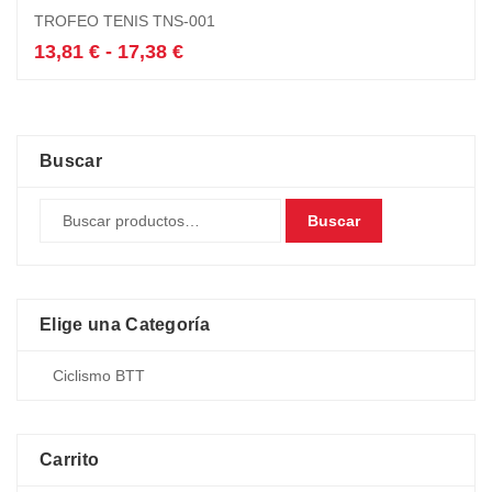
Este
TROFEO TENIS TNS-001
producto
tiene
Rango
13,81
€
-
17,38
€
múltiples
de
variantes.
precios:
Las
desde
opciones
13,81 €
se
hasta
Buscar
pueden
17,38 €
elegir
Buscar
en
la
página
de
producto
Elige una Categoría
Carrito