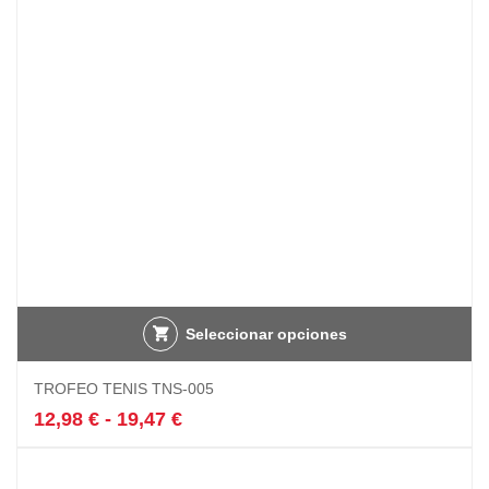
pueden
10,34 €
elegir
en
la
página
de
producto
Seleccionar opciones
Este
TROFEO TENIS TNS-005
producto
tiene
Rango
12,98
€
-
19,47
€
múltiples
de
variantes.
precios:
Las
desde