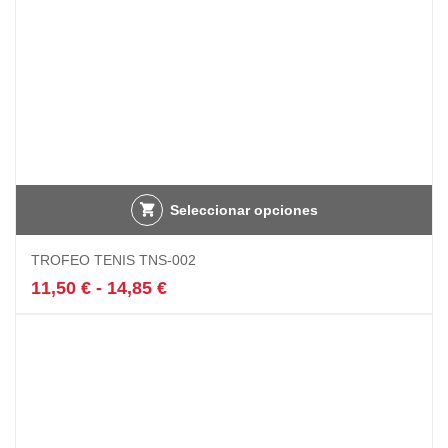
Seleccionar opciones
Este
TROFEO TENIS TNS-002
producto
tiene
Rango
11,50
€
-
14,85
€
múltiples
de
variantes.
precios:
Las
desde
opciones
11,50 €
se
hasta
pueden
14,85 €
elegir
en