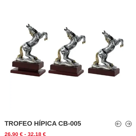
TROFEO HÍPICA CB-005
Rango
26,90
€
-
32,18
€