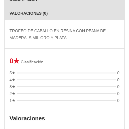
VALORACIONES (0)
TROFEO DE CABALLO EN RESINA CON PEANA DE
MADERA, SIMIL ORO Y PLATA.
0★
Clasificación
5★
0
4★
0
3★
0
2★
0
1★
0
Valoraciones