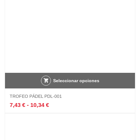
la
página
de
producto
Seleccionar opciones
Este
TROFEO PÁDEL PDL-001
producto
tiene
Rango
7,43
€
-
10,34
€
múltiples
de
variantes.
precios:
Las
desde
opciones
7,43 €
se
hasta