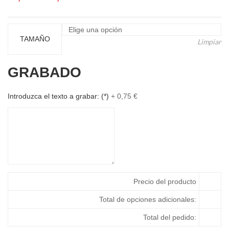
de
precios:
desde
TAMAÑO
Limpiar
26,90 €
hasta
GRABADO
32,18 €
Introduzca el texto a grabar:
(*)
+
0,75
€
Precio del producto
Total de opciones adicionales:
Total del pedido: