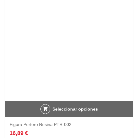
opciones
12,98 €
se
hasta
pueden
19,47 €
elegir
en
la
página
de
producto
Seleccionar opciones
Figura Portero Resina PTR-002
16,89
€