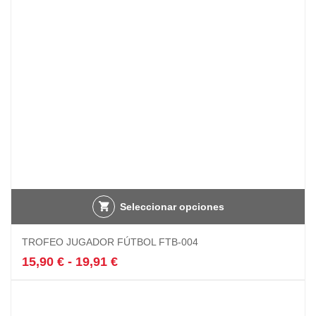
elegir
en
la
página
de
producto
Seleccionar opciones
Este
TROFEO JUGADOR FÚTBOL FTB-004
producto
tiene
Rango
15,90
€
-
19,91
€
múltiples
de
variantes.
precios:
Las
desde
opciones