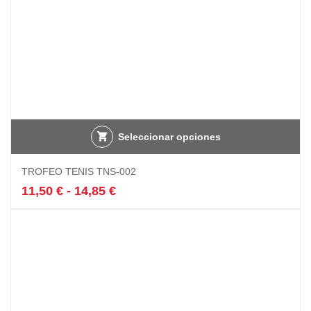
Seleccionar opciones
Este
TROFEO TENIS TNS-002
producto
tiene
Rango
11,50
€
-
14,85
€
múltiples
de
variantes.
precios:
Las
desde
opciones
11,50 €
se
hasta
pueden
14,85 €
elegir
en