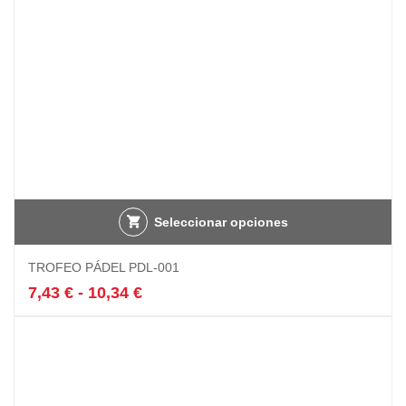
la
página
de
producto
Seleccionar opciones
Este
TROFEO PÁDEL PDL-001
producto
tiene
Rango
7,43
€
-
10,34
€
múltiples
de
variantes.
precios:
Las
desde
opciones
7,43 €
se
hasta
pueden
10,34 €