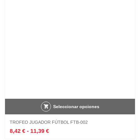
15,90 €
se
hasta
pueden
19,91 €
elegir
en
la
página
de
producto
Seleccionar opciones
Este
TROFEO JUGADOR FÚTBOL FTB-002
producto
tiene
Rango
8,42
€
-
11,39
€
múltiples
de