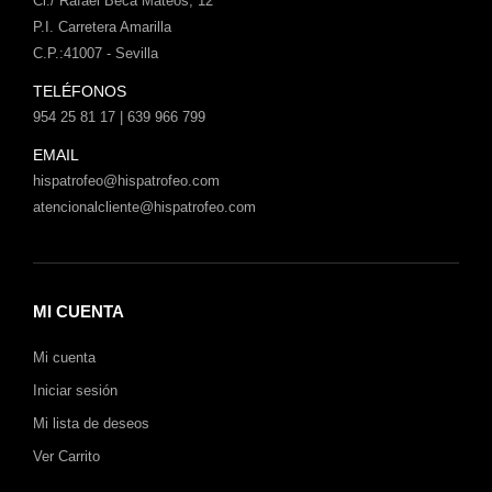
Cl./ Rafael Beca Mateos, 12
P.I. Carretera Amarilla
C.P.:41007 - Sevilla
TELÉFONOS
954 25 81 17 | 639 966 799
EMAIL
hispatrofeo@hispatrofeo.com
atencionalcliente@hispatrofeo.com
MI CUENTA
Mi cuenta
Iniciar sesión
Mi lista de deseos
Ver Carrito