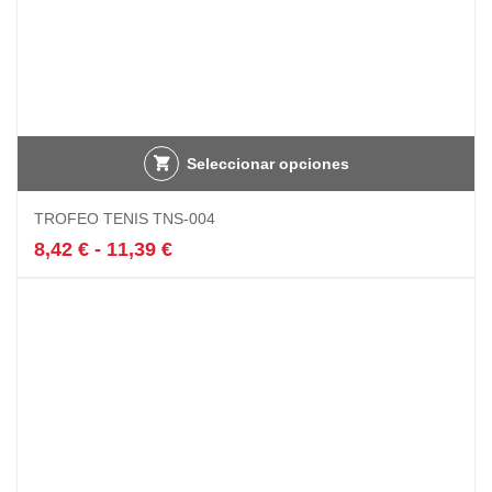
Seleccionar opciones
Este
TROFEO TENIS TNS-004
producto
tiene
Rango
8,42
€
-
11,39
€
múltiples
de
variantes.
precios:
Las
desde
opciones
8,42 €
se
hasta
pueden
11,39 €
elegir
en
la
página
de