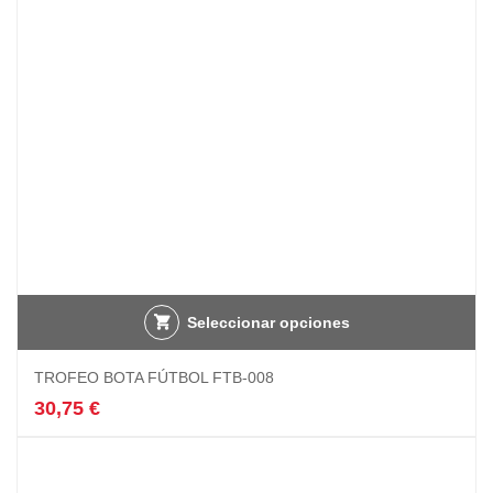
elegir
en
la
página
de
producto
Seleccionar opciones
TROFEO BOTA FÚTBOL FTB-008
30,75
€