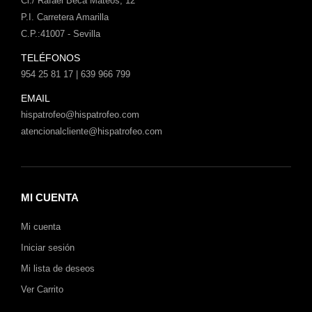
Cl./ Rafael Beca Mateos, 12
P.I. Carretera Amarilla
C.P.:41007 - Sevilla
TELÉFONOS
954 25 81 17 | 639 966 799
EMAIL
hispatrofeo@hispatrofeo.com
atencionalcliente@hispatrofeo.com
MI CUENTA
Mi cuenta
Iniciar sesión
Mi lista de deseos
Ver Carrito