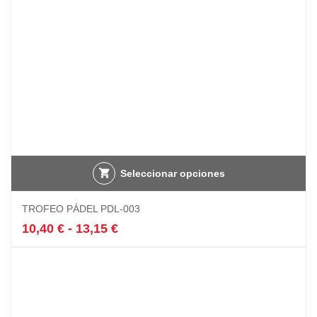
la
página
de
producto
Seleccionar opciones
Este
TROFEO PÁDEL PDL-003
producto
tiene
Rango
10,40
€
-
13,15
€
múltiples
de
variantes.
precios:
Las
desde
opciones
10,40 €
se
hasta
pueden
13,15 €