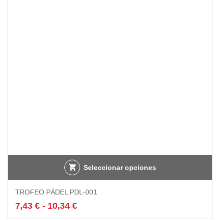
Seleccionar opciones
Este
TROFEO PÁDEL PDL-001
producto
tiene
Rango
7,43
€
-
10,34
€
múltiples
de