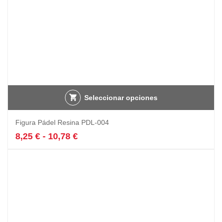
producto
Seleccionar opciones
Este
Figura Pádel Resina PDL-004
producto
tiene
Rango
8,25
€
-
10,78
€
múltiples
de
variantes.
precios:
Las
desde
opciones
8,25 €
se
hasta
pueden
10,78 €
elegir
en