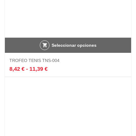
Seleccionar opciones
Este
TROFEO TENIS TNS-004
producto
tiene
Rango
8,42
€
-
11,39
€
múltiples
de
variantes.
precios:
Las
desde
opciones
8,42 €
se
hasta
pueden
11,39 €
elegir
en
la
página
de