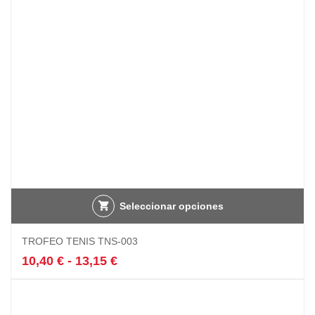
elegir
en
la
página
de
producto
Seleccionar opciones
Este
TROFEO TENIS TNS-003
producto
tiene
Rango
10,40
€
-
13,15
€
múltiples
de
variantes.
precios:
Las
desde
opciones