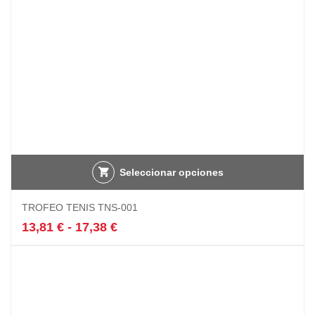
la
página
de
producto
Seleccionar opciones
Este
TROFEO TENIS TNS-001
producto
tiene
Rango
13,81
€
-
17,38
€
múltiples
de
variantes.
precios:
Las
desde
opciones
13,81 €
se
hasta
pueden
17,38 €