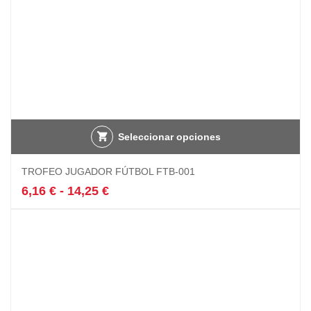
producto
Seleccionar opciones
Este
TROFEO JUGADOR FÚTBOL FTB-001
producto
tiene
Rango
6,16
€
-
14,25
€
múltiples
de
variantes.
precios:
Las
desde
opciones
6,16 €
se
hasta
pueden
14,25 €
elegir
en