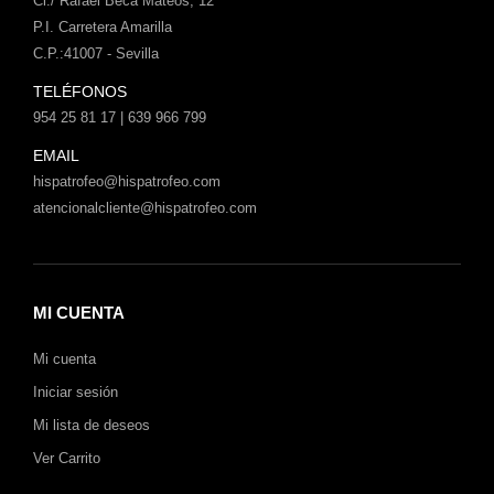
Cl./ Rafael Beca Mateos, 12
P.I. Carretera Amarilla
C.P.:41007 - Sevilla
TELÉFONOS
954 25 81 17 | 639 966 799
EMAIL
hispatrofeo@hispatrofeo.com
atencionalcliente@hispatrofeo.com
MI CUENTA
Mi cuenta
Iniciar sesión
Mi lista de deseos
Ver Carrito