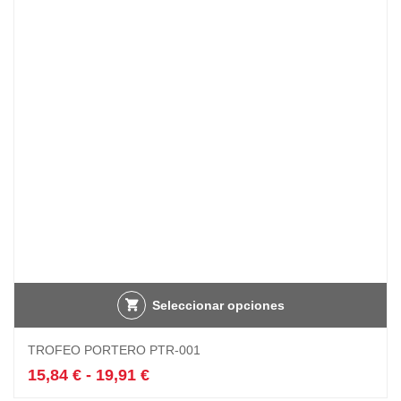
10,40 €
se
hasta
pueden
13,15 €
elegir
en
la
página
de
producto
Seleccionar opciones
Este
TROFEO PORTERO PTR-001
producto
tiene
Rango
15,84
€
-
19,91
€
múltiples
de