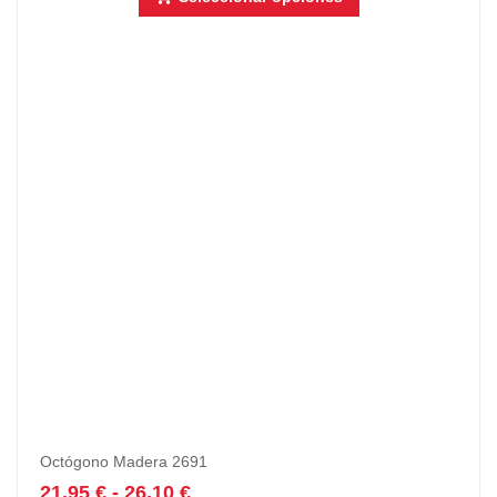
Octógono Madera 2691
21,95
€
-
26,10
€