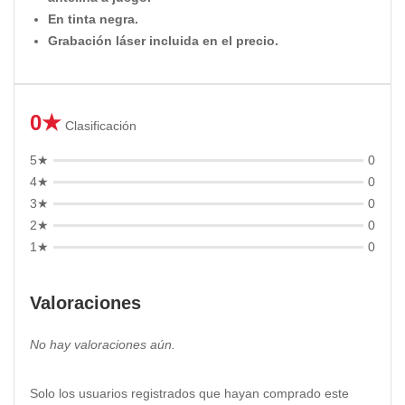
En tinta negra.
Grabación láser incluida en el precio.
0★
Clasificación
5★
0
4★
0
3★
0
2★
0
1★
0
Valoraciones
No hay valoraciones aún.
Solo los usuarios registrados que hayan comprado este