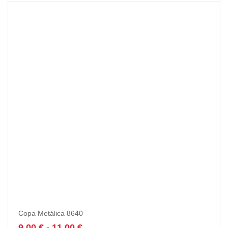
Copa Metálica 8640
9,00
€
-
11,00
€