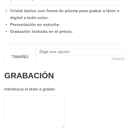
de
Cristal óptico con forma de prisma para grabar a láser o
precios:
digital a todo color.
desde
Presentación en estuche.
30,00 €
Grabación incluida en el precio.
hasta
37,65 €
TAMAÑO
Limpiar
GRABACIÓN
Introduzca el texto a grabar: