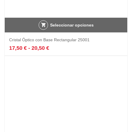
Seleccionar opciones
Este
Cristal Óptico con Base Rectangular 25001
producto
tiene
Rango
17,50
€
-
20,50
€
múltiples
de
variantes.
precios:
Las
desde
opciones
17,50 €
se
hasta
pueden
20,50 €
elegir
en
la
página
de
producto