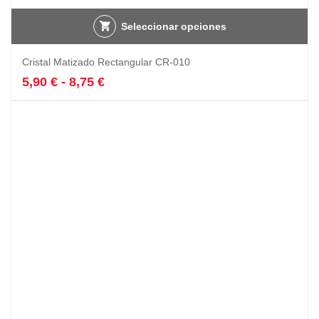
Seleccionar opciones
Este
Cristal Matizado Rectangular CR-010
producto
tiene
Rango
5,90
€
-
8,75
€
múltiples
de
variantes.
precios:
Las
desde
opciones
5,90 €
se
hasta
pueden
8,75 €
elegir
en
la
página
de
producto