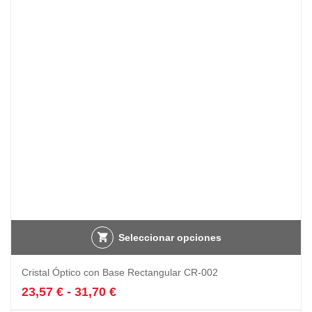
Seleccionar opciones
Este
Cristal Óptico con Base Rectangular CR-002
producto
tiene
Rango
23,57
€
-
31,70
€
múltiples
de