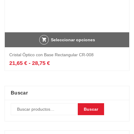
Seleccionar opciones
Este
Cristal Óptico con Base Rectangular CR-008
producto
tiene
Rango
21,65
€
-
28,75
€
múltiples
de
variantes.
precios:
Las
desde
opciones
21,65 €
se
hasta
Buscar
pueden
28,75 €
elegir
Buscar
en
la
página
de
producto