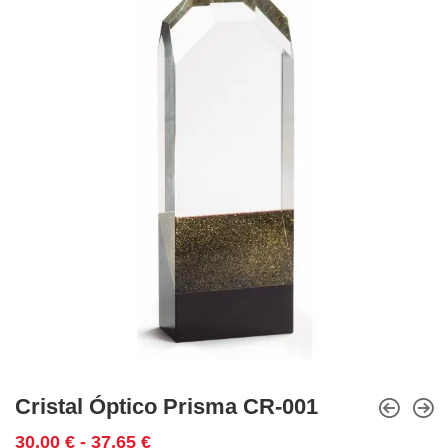
Cristal Óptico Prisma CR-001
Rango
30,00
€
-
37,65
€