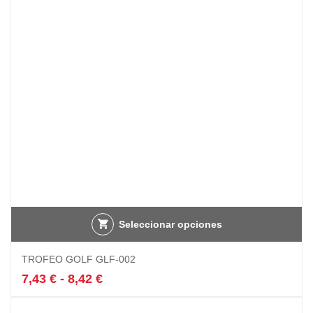
Seleccionar opciones
Este
TROFEO GOLF GLF-002
producto
tiene
Rango
7,43
€
-
8,42
€
múltiples
de
variantes.
precios: