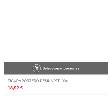
en
la
página
de
producto
Seleccionar opciones
FIGURA PORTERO RESINA PTR-004
18,92
€