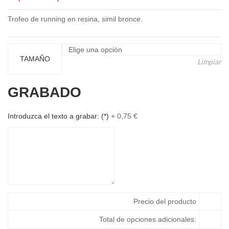
de
Trofeo de running en resina, simil bronce.
precios:
desde
22,72 €
hasta
TAMAÑO
Limpiar
27,50 €
GRABADO
Introduzca el texto a grabar:
(*)
+
0,75
€
Precio del producto
Total de opciones adicionales: