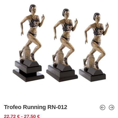
Trofeo Running RN-012
Rango
22,72
€
-
27,50
€