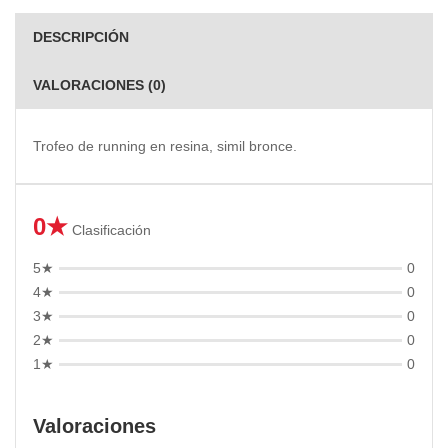
DESCRIPCIÓN
VALORACIONES (0)
Trofeo de running en resina, simil bronce.
0★
Clasificación
5★
0
4★
0
3★
0
2★
0
1★
0
Valoraciones