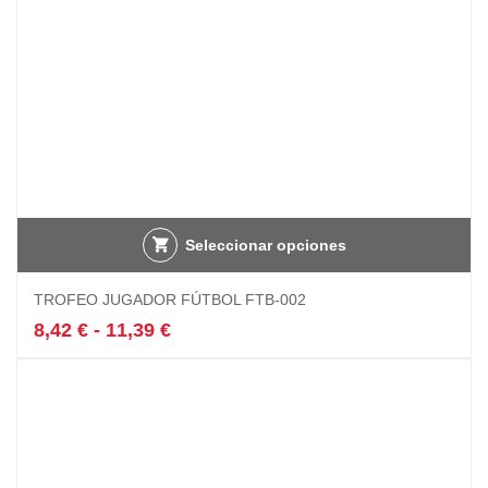
página
de
producto
Seleccionar opciones
Este
TROFEO JUGADOR FÚTBOL FTB-002
producto
tiene
Rango
8,42
€
-
11,39
€
múltiples
de
variantes.
precios:
Las
desde
opciones
8,42 €
se
hasta
pueden
11,39 €
elegir