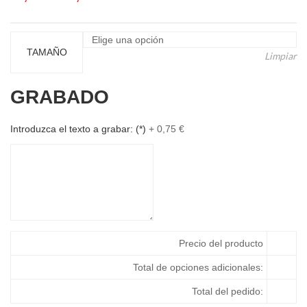
de
precios:
desde
TAMAÑO
Limpiar
19,03 €
hasta
GRABADO
22,44 €
Introduzca el texto a grabar:
(*)
+
0,75
€
Precio del producto
Total de opciones adicionales:
Total del pedido: