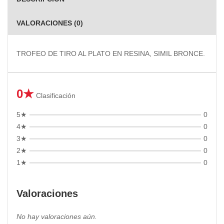
VALORACIONES (0)
TROFEO DE TIRO AL PLATO EN RESINA, SIMIL BRONCE.
0★
Clasificación
5★
0
4★
0
3★
0
2★
0
1★
0
Valoraciones
No hay valoraciones aún.