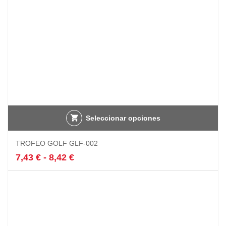
página
de
producto
Seleccionar opciones
Este
TROFEO GOLF GLF-002
producto
tiene
Rango
7,43
€
-
8,42
€
múltiples
de
variantes.
precios:
Las
desde
opciones
7,43 €
se
hasta
pueden
8,42 €