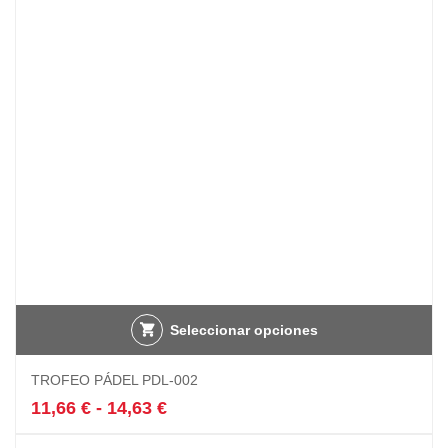
Seleccionar opciones
Este
TROFEO PÁDEL PDL-002
producto
tiene
Rango
11,66
€
-
14,63
€
múltiples
de
variantes.
precios: