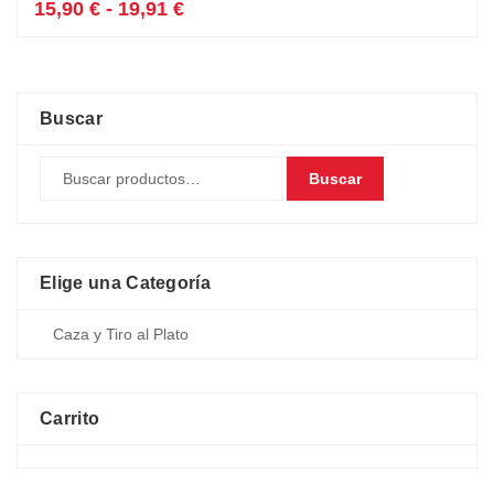
tiene
Rango
15,90
€
-
19,91
€
múltiples
de
variantes.
precios:
Las
desde
opciones
15,90 €
se
hasta
Buscar
pueden
19,91 €
elegir
Buscar
en
la
página
de
producto
Elige una Categoría
Carrito