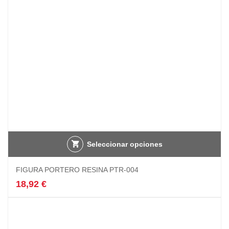
elegir
en
la
página
de
producto
Seleccionar opciones
FIGURA PORTERO RESINA PTR-004
18,92
€