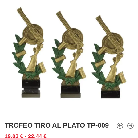
TROFEO TIRO AL PLATO TP-009
Rango
19,03
€
-
22,44
€