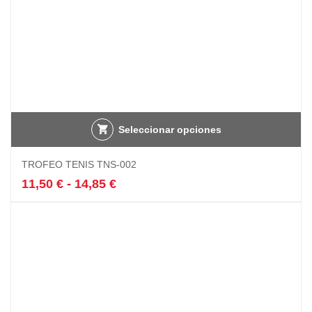
Seleccionar opciones
Este
TROFEO TENIS TNS-002
producto
tiene
Rango
11,50
€
-
14,85
€
múltiples
de
variantes.
precios:
Las
desde
opciones
11,50 €
se
hasta
pueden
14,85 €
elegir
en
la