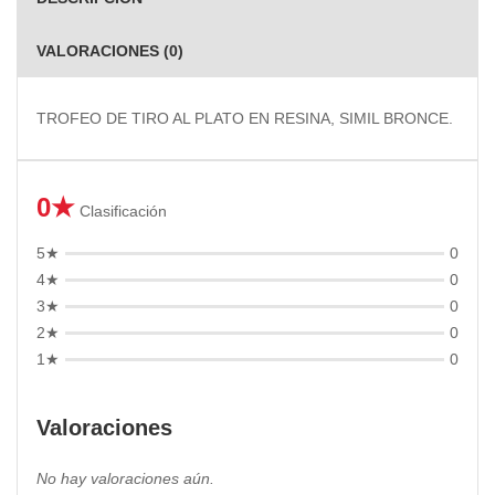
VALORACIONES (0)
TROFEO DE TIRO AL PLATO EN RESINA, SIMIL BRONCE.
0★
Clasificación
5★
0
4★
0
3★
0
2★
0
1★
0
Valoraciones
No hay valoraciones aún.