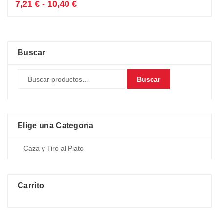
tiene
Rango
7,21
€
-
10,40
€
múltiples
de
variantes.
precios:
Las
desde
opciones
7,21 €
se
hasta
Buscar
pueden
10,40 €
elegir
Buscar
en
la
página
de
producto
Elige una Categoría
Carrito