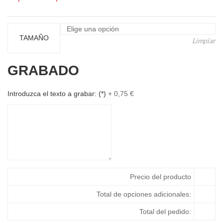
de
precios:
desde
TAMAÑO
Limpiar
12,54 €
hasta
GRABADO
17,60 €
Introduzca el texto a grabar:
(*)
+
0,75
€
Precio del producto
Total de opciones adicionales:
Total del pedido: