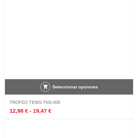
elegir
en
la
página
de
producto
Seleccionar opciones
Este
TROFEO TENIS TNS-005
producto
tiene
Rango
12,98
€
-
19,47
€
múltiples
de
variantes.
precios:
Las
desde
opciones
12,98 €