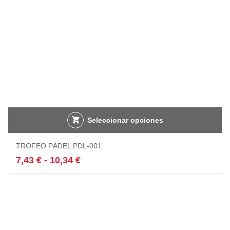
Seleccionar opciones
Este
TROFEO PÁDEL PDL-001
producto
tiene
Rango
7,43
€
-
10,34
€
múltiples
de
variantes.
precios:
Las
desde
opciones
7,43 €
se
hasta
pueden
10,34 €