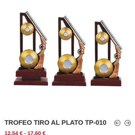
TROFEO TIRO AL PLATO TP-010
Rango
12,54
€
-
17,60
€