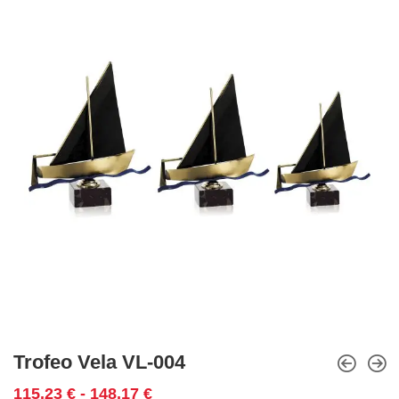
Trofeo Vela VL-004
Rango
115,23
€
-
148,17
€