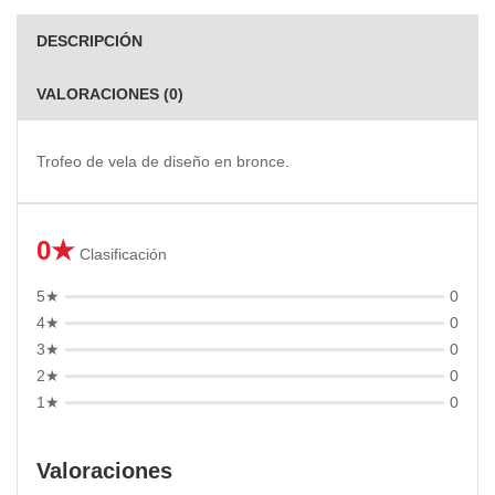
DESCRIPCIÓN
VALORACIONES (0)
Trofeo de vela de diseño en bronce.
0★
Clasificación
5★
0
4★
0
3★
0
2★
0
1★
0
Valoraciones