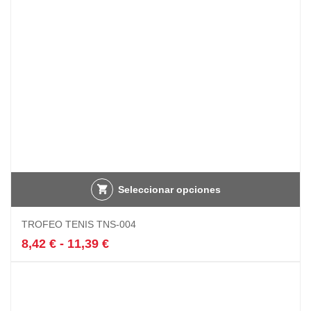
en
la
página
de
producto
Seleccionar opciones
Este
TROFEO TENIS TNS-004
producto
tiene
Rango
8,42
€
-
11,39
€
múltiples
de
variantes.
precios:
Las
desde
opciones
8,42 €
se