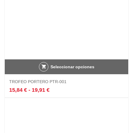
página
de
producto
Seleccionar opciones
Este
TROFEO PORTERO PTR-001
producto
tiene
Rango
15,84
€
-
19,91
€
múltiples
de
variantes.
precios:
Las
desde
opciones
15,84 €
se
hasta
pueden
19,91 €
elegir