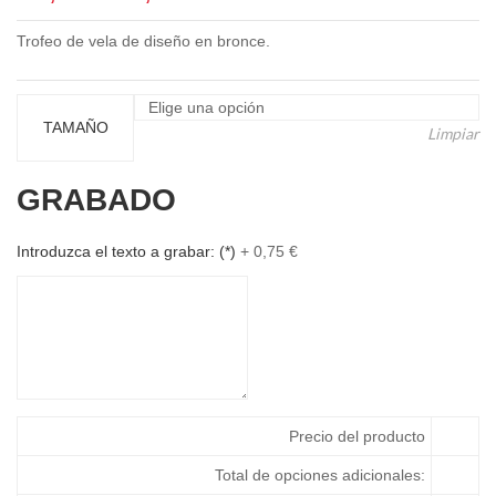
de
Trofeo de vela de diseño en bronce.
precios:
desde
115,23 €
hasta
TAMAÑO
Limpiar
148,17 €
GRABADO
Introduzca el texto a grabar:
(*)
+
0,75
€
Precio del producto
Total de opciones adicionales: