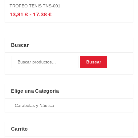
Este
TROFEO TENIS TNS-001
producto
tiene
Rango
13,81
€
-
17,38
€
múltiples
de
variantes.
precios:
Las
desde
opciones
13,81 €
se
hasta
Buscar
pueden
17,38 €
elegir
Buscar
en
la
página
de
producto
Elige una Categoría
Carrito