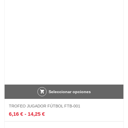
hasta
pueden
11,39 €
elegir
en
la
página
de
producto
Seleccionar opciones
Este
TROFEO JUGADOR FÚTBOL FTB-001
producto
tiene
Rango
6,16
€
-
14,25
€
múltiples
de
variantes.
precios: