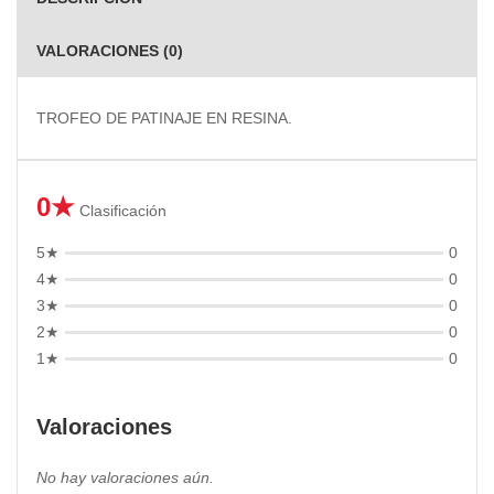
VALORACIONES (0)
TROFEO DE PATINAJE EN RESINA.
0★
Clasificación
5★
0
4★
0
3★
0
2★
0
1★
0
Valoraciones
No hay valoraciones aún.