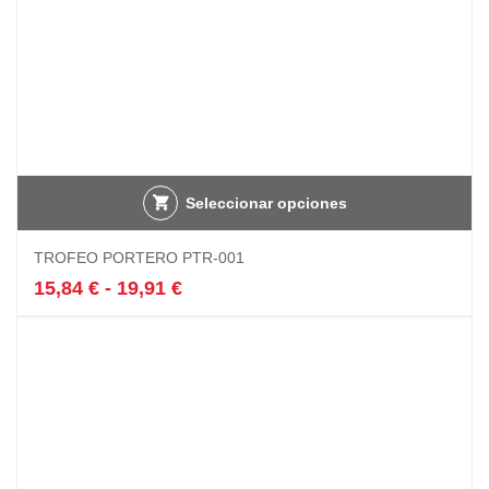
producto
Seleccionar opciones
Este
TROFEO PORTERO PTR-001
producto
tiene
Rango
15,84
€
-
19,91
€
múltiples
de
variantes.
precios:
Las
desde
opciones
15,84 €
se
hasta
pueden
19,91 €
elegir
en
la