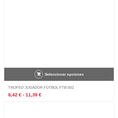
elegir
en
la
página
de
producto
Seleccionar opciones
Este
TROFEO JUGADOR FÚTBOL FTB-002
producto
tiene
Rango
8,42
€
-
11,39
€
múltiples
de
variantes.
precios:
Las
desde
opciones
8,42 €