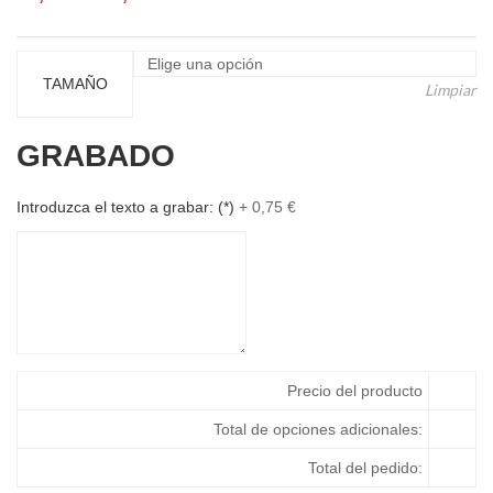
de
precios:
desde
TAMAÑO
Limpiar
15,73 €
hasta
GRABADO
19,03 €
Introduzca el texto a grabar:
(*)
+
0,75
€
Precio del producto
Total de opciones adicionales:
Total del pedido: