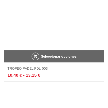
página
de
producto
Seleccionar opciones
Este
TROFEO PÁDEL PDL-003
producto
tiene
Rango
10,40
€
-
13,15
€
múltiples
de
variantes.
precios:
Las
desde
opciones
10,40 €
se
hasta
pueden
13,15 €