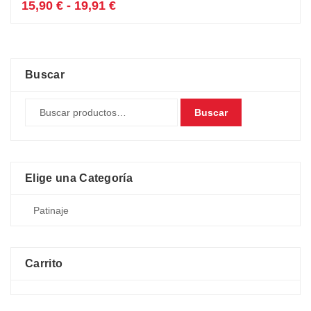
tiene
Rango
15,90
€
-
19,91
€
múltiples
de
variantes.
precios:
Las
desde
opciones
15,90 €
se
hasta
Buscar
pueden
19,91 €
elegir
Buscar
en
la
página
de
producto
Elige una Categoría
Carrito