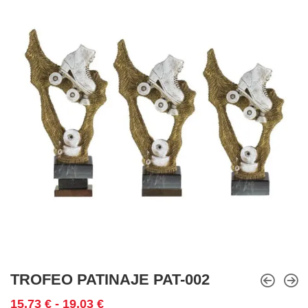
TROFEO PATINAJE PAT-002
Rango
15,73
€
-
19,03
€